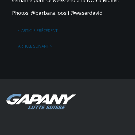
semaine pour ce week-end à la NOS à Mollis.
Photos:
@barbara.loosli
@waserdavid
<
ARTICLE PRÉCÉDENT
ARTICLE SUIVANT
>
benjamin-
gapany.ch