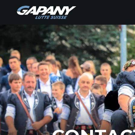
benjamin-
gapany.ch