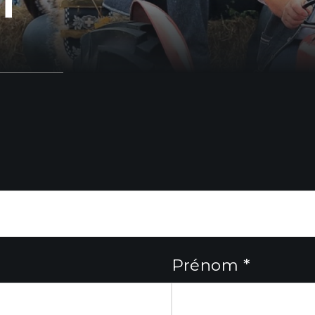
T
Prénom *