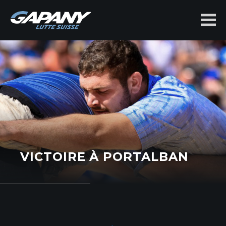
benjamin-
gapany.ch
VICTOIRE À PORTALBAN